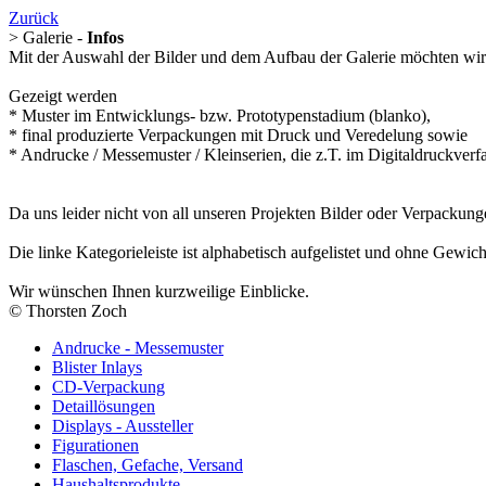
Zurück
> Galerie -
Infos
Mit der Auswahl der Bilder und dem Aufbau der Galerie möchten wir 
Gezeigt werden
* Muster im Entwicklungs- bzw. Prototypenstadium (blanko),
* final produzierte Verpackungen mit Druck und Veredelung sowie
* Andrucke / Messemuster / Kleinserien, die z.T. im Digitaldruckverf
Da uns leider nicht von all unseren Projekten Bilder oder Verpackun
Die linke Kategorieleiste ist alphabetisch aufgelistet und ohne Gewic
Wir wünschen Ihnen kurzweilige Einblicke.
© Thorsten Zoch
Andrucke - Messemuster
Blister Inlays
CD-Verpackung
Detaillösungen
Displays - Aussteller
Figurationen
Flaschen, Gefache, Versand
Haushaltsprodukte